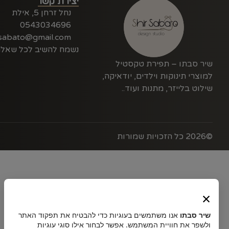
יצירת קשר
נחל זרחן 5, אילת
0543034696
rsabato@gmail.com
נשמח להשיב לכל שאל
שיר סבתו – תפירת טקסטיל
למוצרי תינוקות וילדים, יודאיקה,
שילוט בלייזר, מתנות ועוד..
©2026 כל הזכויות שמורות
×
שיר סבתו
אנו משתמשים בעוגיות כדי להבטיח את תפקוד האתר
ולשפר את חוויית המשתמש. אפשר לבחור אילו סוגי עוגיות