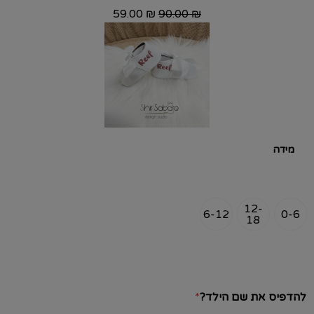
59.00
₪
90.00
₪
מידה
12-
6-12
0-6
18
להדפיס את שם הילד?
*