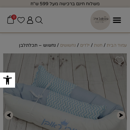
משלוח חינם ברכישה מעל 599 ש"ח
0
/
/
/
/ נחשוש – תכלתלבן
עמוד הבית
חנות
ילדים
נחשושים
פתח סרגל