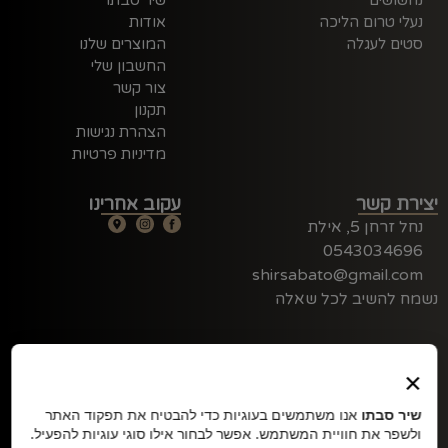
נעלי טרום הליכה
אודות
סטים לעגלה
המוצרים שלנו
החשבון שלי
צור קשר
תקנון
הצהרת נגישות
מדיניות פרטיות
יצירת קשר
עקוב אחרינו
נחל זרחן 5, אילת
0543034696
shirsabato@gmail.com
נשמח להשיב לכל שאלה
×
שיר סבתו
אנו משתמשים בעוגיות כדי להבטיח את תפקוד האתר
ולשפר את חוויית המשתמש. אפשר לבחור אילו סוגי עוגיות להפעיל.