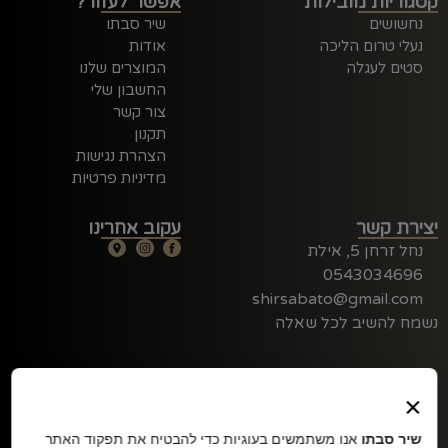
קטגוריות מובילות
אפשר לעזור?
נחשושים
שיר סבתו
נעלי טרום הליכה
אודות
סטים לעגלה
המוצרים שלנו
החשבון שלי
צור קשר
תקנון
הצהרת נגישות
מדיניות פרטיות
יצירת קשר
עקוב אחרינו
נחל זרחן 5, אילת
0543034696
shirsabato@gmail.com
נשמח להשיב לכל שאלה
×
שיר סבתו
אנו משתמשים בעוגיות כדי להבטיח את תפקוד האתר