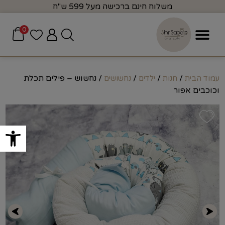
משלוח חינם ברכישה מעל 599 ש"ח
0
/
/
/
/ נחשוש – פילים תכלת
עמוד הבית
חנות
ילדים
נחשושים
וכוכבים אפור
פתח סרגל