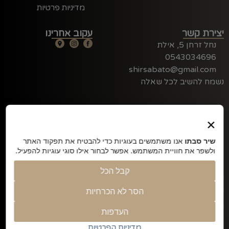
מדיניות פרטיות
יצירת קשר
עקוב אחרינו
נחל זרחן 5, אילת
0543034696
shirsabato@gmail.com
נשמח להשיב לכל שאלה
×
שיר סבתו
אנו משתמשים בעוגיות כדי להבטיח את תפקוד האתר
ולשפר את חוויית המשתמש. אפשר לבחור אילו סוגי עוגיות להפעיל.
קבל הכל
שיר סבתו – תפירת טקסטיל למוצרי תינוקות וילדים, יודאיקה,
שילוט בלייזר, מתנות ועוד..
הסר לא הכרחיות
העדפות
©2026 כל הזכויות שמורות
מדיניות הפרטיות