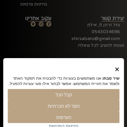
מדיניות פרטיות
יצירת קשר
עקוב אחרינו
נחל זרחן 5, אילת
0543034696
shirsabato@gmail.com
נשמח להשיב לכל שאלה
×
שיר סבתו
אנו משתמשים בעוגיות כדי להבטיח את תפקוד האתר
ולשפר את חוויית המשתמש. אפשר לבחור אילו סוגי עוגיות להפעיל.
קבל הכל
שיר סבתו – תפירת טקסטיל למוצרי תינוקות וילדים, יודאיקה,
שילוט בלייזר, מתנות ועוד..
הסר לא הכרחיות
העדפות
©2026 כל הזכויות שמורות
מדיניות הפרטיות