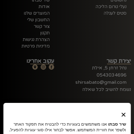
נעלי טרום הליכה
אודות
סטים לעגלה
המוצרים שלנו
החשבון שלי
צור קשר
תקנון
הצהרת נגישות
מדיניות פרטיות
יצירת קשר
עקוב אחרינו
נחל זרחן 5, אילת
0543034696
shirsabato@gmail.com
נשמח להשיב לכל שאלה
×
שיר סבתו
אנו משתמשים בעוגיות כדי להבטיח את תפקוד האתר
ולשפר את חוויית המשתמש. אפשר לבחור אילו סוגי עוגיות להפעיל.