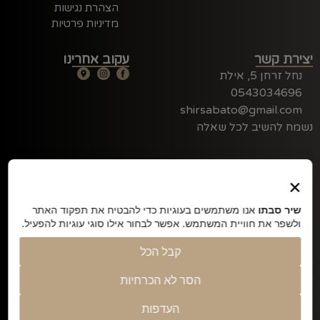
הצהרת נגישות
מדיניות פרטיות
יצירת קשר
עקוב אחרינו
נחל זרחן 5, אילת
0543034696
shirsabato@gmail.com
נשמח להשיב לכל שאלה
×
שיר סבתו
אנו משתמשים בעוגיות כדי להבטיח את תפקוד האתר
ולשפר את חוויית המשתמש. אפשר לבחור אילו סוגי עוגיות להפעיל.
קבל הכל
שיר סבתו – תפירת טקסטיל למוצרי תינוקות וילדים, יודאיקה,
שילוט בלייזר, מתנות ועוד..
הסר לא הכרחיות
העדפות
©2026 כל הזכויות שמורות