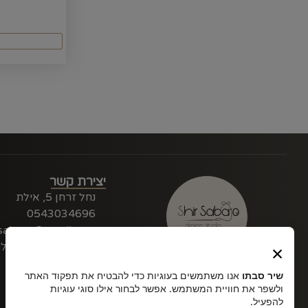
יצירת קשר
נחל זרחן 5, אילת
0543034696
rsabato@gmail.com
×
נשמח להשיב לכל שאל
שיר סבתו – תפירת טקסטיל
שיר סבתו
אנו משתמשים בעוגיות כדי להבטיח את תפקוד האתר
למוצרי תינוקות וילדים, יודאיקה,
ולשפר את חוויית המשתמש. אפשר לבחור אילו סוגי עוגיות
שילוט בלייזר, מתנות ועוד..
להפעיל.