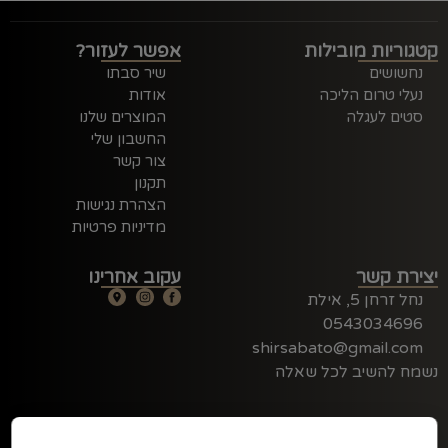
קטגוריות מובילות
אפשר לעזור?
נחשושים
שיר סבתו
נעלי טרום הליכה
אודות
סטים לעגלה
המוצרים שלנו
החשבון שלי
צור קשר
תקנון
הצהרת נגישות
מדיניות פרטיות
יצירת קשר
עקוב אחרינו
נחל זרחן 5, אילת
0543034696
shirsabato@gmail.com
נשמח להשיב לכל שאלה