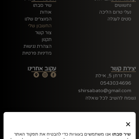
נחשושים
שיר סבתו
נעלי טרום הליכה
אודות
סטים לעגלה
המוצרים שלנו
החשבון שלי
צור קשר
תקנון
הצהרת נגישות
מדיניות פרטיות
יצירת קשר
עקוב אחרינו
נחל זרחן 5, אילת
0543034696
shirsabato@gmail.com
נשמח להשיב לכל שאלה
×
שיר סבתו
אנו משתמשים בעוגיות כדי להבטיח את תפקוד האתר